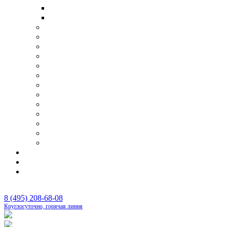
Транспортировка умершего в другую страну
Перевозка тела умершего самолетом
Организация поминок
Бригада сопровождения похорон
Отпевание
Фотопортрет
Панихида
Перезахоронения
Родовые захоронения
Оформление документов
Оплата ритуальных услуг
Аренда шатра
Оркестр на похороны
Бальзамирование и подготовка тела
Изготовление памятников под ключ
Цены
Контакты
Каталог
8 (495) 208-68-08
Круглосуточно, горячая линия