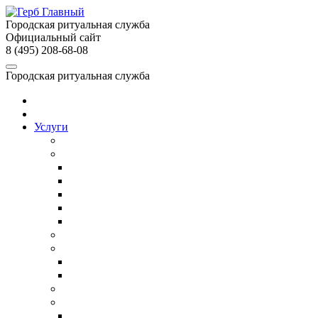
Городская ритуальная служба
Официальный сайт
8 (495) 208-68-08
Городская ритуальная служба
Главная
О службе
Услуги
Собственное производство
Организация похорон
Организация православных похорон
Еврейские похороны в Москве
ВИП-похороны
Организация похорон военных
Недорогие похороны
Кремация
Ритуальный транспорт
Ритуальный автобус
Катафалк
Ритуальный агент
Груз 200
Транспортировка умершего в другой город