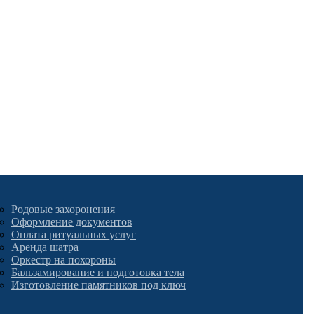
Родовые захоронения
Оформление документов
Оплата ритуальных услуг
Аренда шатра
Оркестр на похороны
Бальзамирование и подготовка тела
Изготовление памятников под ключ