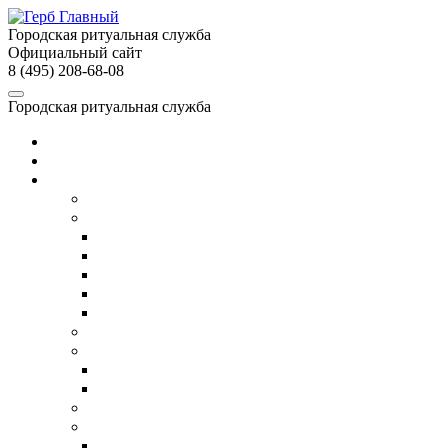
Городская ритуальная служба
Официальный сайт
8 (495) 208-68-08
Городская ритуальная служба
Главная
О службе
Услуги
Собственное производство
Организация похорон
Организация православных похорон
Еврейские похороны в Москве
ВИП-похороны
Организация похорон военных
Недорогие похороны
Кремация
Ритуальный транспорт
Ритуальный автобус
Катафалк
Ритуальный агент
Груз 200
Транспортировка умершего в другой город