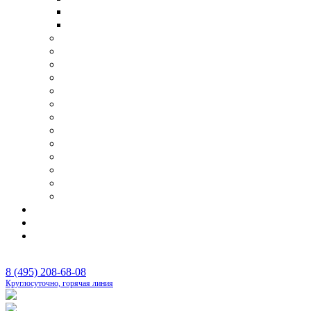
Транспортировка умершего в другую страну
Перевозка тела умершего самолетом
Организация поминок
Бригада сопровождения похорон
Отпевание
Фотопортрет
Панихида
Перезахоронения
Родовые захоронения
Оформление документов
Оплата ритуальных услуг
Аренда шатра
Оркестр на похороны
Бальзамирование и подготовка тела
Изготовление памятников под ключ
Цены
Контакты
Каталог
8 (495) 208-68-08
Круглосуточно, горячая линия