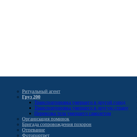
Ритуальный агент
Груз 200
Транспортировка умершего в другой город
Транспортировка умершего в другую страну
Перевозка тела умершего самолетом
Организация поминок
Бригада сопровождения похорон
Отпевание
Фотопортрет