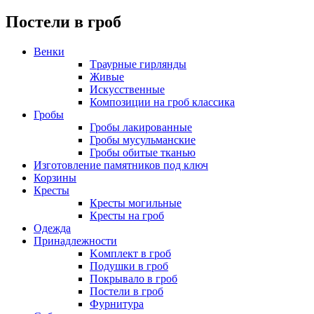
Постели в гроб
Венки
Tраурные гирлянды
Живые
Искусственные
Композиции на гроб классика
Гробы
Гробы лакированные
Гробы мусульманские
Гробы обитые тканью
Изготовление памятников под ключ
Корзины
Кресты
Кресты могильные
Кресты на гроб
Одежда
Принадлежности
Kомплект в гроб
Подушки в гроб
Покрывало в гроб
Постели в гроб
Фурнитура