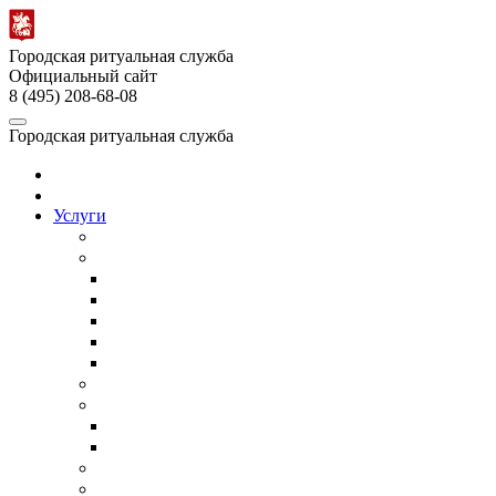
Городская ритуальная служба
Официальный сайт
8 (495) 208-68-08
Городская ритуальная служба
Главная
О службе
Услуги
Собственное производство
Организация похорон
Организация православных похорон
Еврейские похороны в Москве
ВИП-похороны
Организация похорон военных
Недорогие похороны
Кремация
Ритуальный транспорт
Ритуальный автобус
Катафалк
Ритуальный агент
Груз 200