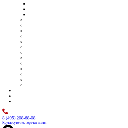
Транспортировка умершего в другой город
Транспортировка умершего в другую страну
Перевозка тела умершего самолетом
Организация поминок
Бригада сопровождения похорон
Отпевание
Фотопортрет
Панихида
Перезахоронения
Родовые захоронения
Оформление документов
Оплата ритуальных услуг
Аренда шатра
Оркестр на похороны
Бальзамирование и подготовка тела
Изготовление памятников под ключ
Цены
Контакты
Каталог
8 (495) 208-68-08
Круглосуточно, горячая линия