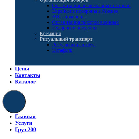
Организация православных похорон
Еврейские похороны в Москве
ВИП-похороны
Организация похорон военных
Недорогие похороны
Кремация
Ритуальный транспорт
Ритуальный автобус
Катафалк
Цены
Контакты
Каталог
Главная
Услуги
Груз 200