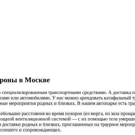
ороны в Москве
ко специализированным транспортными средствами. А доставка 
сами или автомобилями. У нас можно арендовать катафальный т
ные мероприятия родных и близких. В нашем автопарке есть тра
большие расстояния во время похорон (из морга, из зала прощан
ощной вентиляционной системой — с их помощью тела умерших п
 доставки родных и близких, приглашенных на траурное меропр
усопшего и сопровождающих.