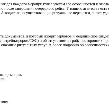
ния для каждого мероприятия с учетом его особенностей и числ
ию после завершения очередного рейса. У нашего агентства ест
 А водители, осуществляющие ритуальные перевозки, знают удо
а документов, в который входит гербовое и медицинское свидет
оспотребнадзором/СЭС) и об отсутствии в гробу посторонних пре
а оказание ритуальных услуг. А более подробно об особенностях
ия, кремации.
ны.
аявку