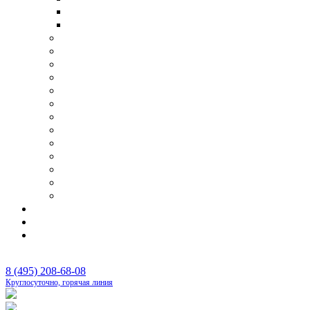
Транспортировка умершего в другую страну
Перевозка тела умершего самолетом
Организация поминок
Бригада сопровождения похорон
Отпевание
Фотопортрет
Панихида
Перезахоронения
Родовые захоронения
Оформление документов
Оплата ритуальных услуг
Аренда шатра
Оркестр на похороны
Бальзамирование и подготовка тела
Изготовление памятников под ключ
Цены
Контакты
Каталог
8 (495) 208-68-08
Круглосуточно, горячая линия