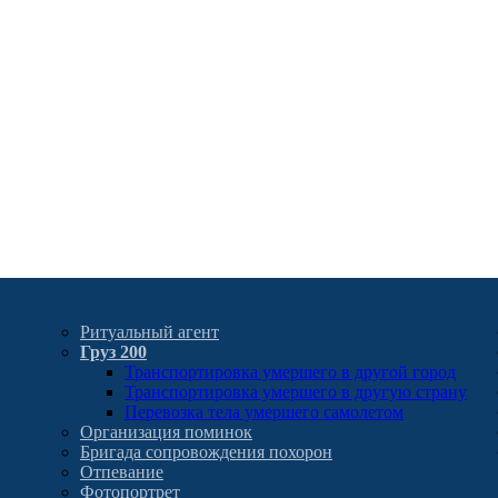
Ритуальный агент
Груз 200
Транспортировка умершего в другой город
Транспортировка умершего в другую страну
Перевозка тела умершего самолетом
Организация поминок
Бригада сопровождения похорон
Отпевание
Фотопортрет