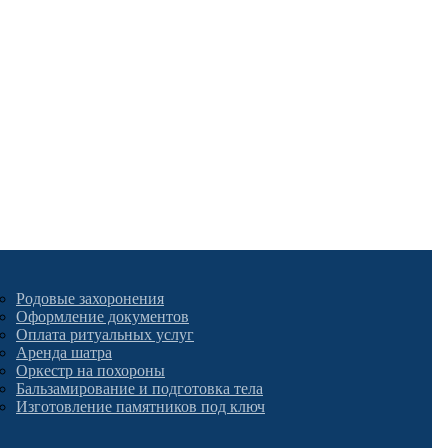
Родовые захоронения
Оформление документов
Оплата ритуальных услуг
Аренда шатра
Оркестр на похороны
Бальзамирование и подготовка тела
Изготовление памятников под ключ