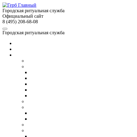
Городская ритуальная служба
Официальный сайт
8 (495) 208-68-08
Городская ритуальная служба
Главная
О службе
Услуги
Собственное производство
Организация похорон
Организация православных похорон
Еврейские похороны в Москве
ВИП-похороны
Организация похорон военных
Недорогие похороны
Кремация
Ритуальный транспорт
Ритуальный автобус
Катафалк
Ритуальный агент
Груз 200
Транспортировка умершего в другой город