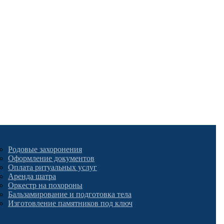
Родовые захоронения
Оформление документов
Оплата ритуальных услуг
Аренда шатра
Оркестр на похороны
Бальзамирование и подготовка тела
Изготовление памятников под ключ