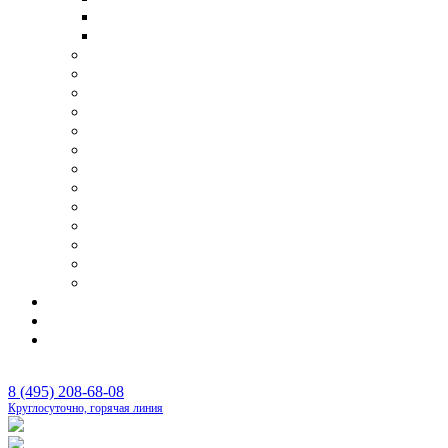
Транспортировка умершего в другую страну
Перевозка тела умершего самолетом
Организация поминок
Бригада сопровождения похорон
Отпевание
Фотопортрет
Панихида
Перезахоронения
Родовые захоронения
Оформление документов
Оплата ритуальных услуг
Аренда шатра
Оркестр на похороны
Бальзамирование и подготовка тела
Изготовление памятников под ключ
Цены
Контакты
Каталог
8 (495) 208-68-08
Круглосуточно, горячая линия