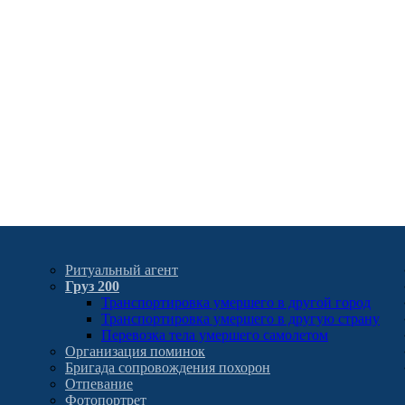
Ритуальный агент
Груз 200
Транспортировка умершего в другой город
Транспортировка умершего в другую страну
Перевозка тела умершего самолетом
Организация поминок
Бригада сопровождения похорон
Отпевание
Фотопортрет