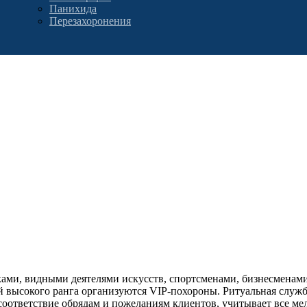
Панихида
Перезахоронения
ми, видными деятелями искусств, спортсменами, бизнесменами 
й высокого ранга организуются VIP-похороны. Ритуальная служб
 соответствие обрядам и пожеланиям клиентов, учитывает все м