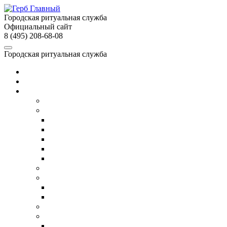
Городская ритуальная служба
Официальный сайт
8 (495) 208-68-08
Городская ритуальная служба
Главная
О службе
Услуги
Собственное производство
Организация похорон
Организация православных похорон
Еврейские похороны в Москве
ВИП-похороны
Организация похорон военных
Недорогие похороны
Кремация
Ритуальный транспорт
Ритуальный автобус
Катафалк
Ритуальный агент
Груз 200
Транспортировка умершего в другой город