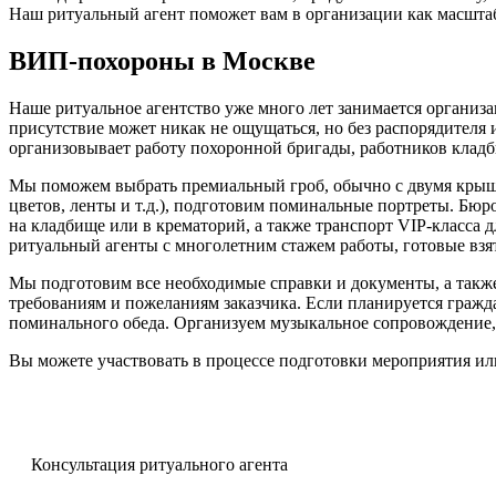
Наш ритуальный агент поможет вам в организации как масштаб
ВИП-похороны в Москве
Наше ритуальное агентство уже много лет занимается организ
присутствие может никак не ощущаться, но без распорядителя
организовывает работу похоронной бригады, работников кладби
Мы поможем выбрать премиальный гроб, обычно с двумя крышка
цветов, ленты и т.д.), подготовим поминальные портреты. Бюро
на кладбище или в крематорий, а также транспорт VIP-класса
ритуальный агенты с многолетним стажем работы, готовые взят
Мы подготовим все необходимые справки и документы, а также 
требованиям и пожеланиям заказчика. Если планируется гражда
поминального обеда. Организуем музыкальное сопровождение, 
Вы можете участвовать в процессе подготовки мероприятия или
Консультация ритуального агента