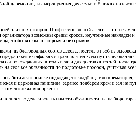
ной церемонии, так мероприятия для семьи и близких на высше
ацией элитных похорон. Профессиональный агент — это незамен
 и организатора возможны срывы сроков, неучтенные накладки 
ща, чтобы всё было вовремя и без срывов.
ми, из благородных сортов дерева, постель в гроб из высокок
 предоставит катафальный транспорт на всем пути следования с 
 для сопровождающих, в том числе и для доставки гостей после 
ь на себя все обязанности по подготовке похорон, учитывая вс
позаботимся о поиске подходящего кладбища или крематория, за
нская и церковная панихида, заранее подберем храм и зал на пу
в том числе живой оркестр.
 полностью делегировать нам эти обязанности, наше бюро гаран