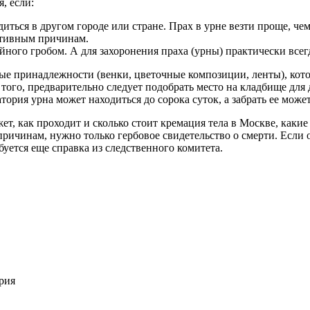
, если:
диться в другом городе или стране. Прах в урне везти проще, чем
ктивным причинам.
ного гробом. А для захоронения праха (урны) практически всегд
ные принадлежности (венки, цветочные композиции, ленты), ко
е того, предварительно следует подобрать место на кладбище дл
тория урна может находиться до сорока суток, а забрать ее може
т, как проходит и сколько стоит кремация тела в Москве, какие
ричинам, нужно только гербовое свидетельство о смерти. Если о
уется еще справка из следственного комитета.
рия