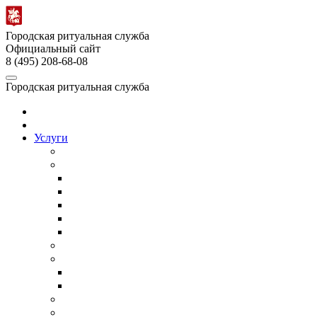
Городская ритуальная служба
Официальный сайт
8 (495) 208-68-08
Городская ритуальная служба
Главная
О службе
Услуги
Собственное производство
Организация похорон
Организация православных похорон
Еврейские похороны в Москве
ВИП-похороны
Организация похорон военных
Недорогие похороны
Кремация
Ритуальный транспорт
Ритуальный автобус
Катафалк
Ритуальный агент
Груз 200