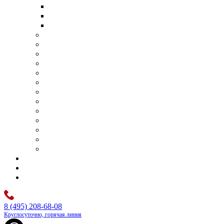
Транспортировка умершего в другой город
Транспортировка умершего в другую страну
Перевозка тела умершего самолетом
Организация поминок
Бригада сопровождения похорон
Отпевание
Фотопортрет
Панихида
Перезахоронения
Родовые захоронения
Оформление документов
Оплата ритуальных услуг
Аренда шатра
Оркестр на похороны
Бальзамирование и подготовка тела
Изготовление памятников под ключ
Цены
Контакты
Каталог
8 (495) 208-68-08
Круглосуточно, горячая линия