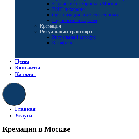
Еврейские похороны в Москве
ВИП-похороны
Организация похорон военных
Недорогие похороны
Кремация
Ритуальный транспорт
Ритуальный автобус
Катафалк
Цены
Контакты
Каталог
Главная
Услуги
Кремация в Москве