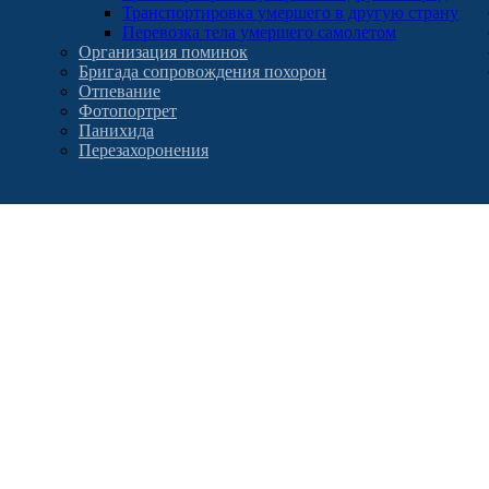
Транспортировка умершего в другую страну
Перевозка тела умершего самолетом
Организация поминок
Бригада сопровождения похорон
Отпевание
Фотопортрет
Панихида
Перезахоронения