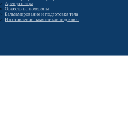
Аренда шатра
Оркестр на похороны
Бальзамирование и подготовка тела
Изготовление памятников под ключ