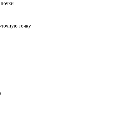
апочки
жуточную точку
а