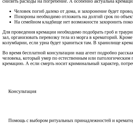
снизить расходы на погребение. А особенно актуальна кремация
Человек погиб далеко от дома, и захоронение будет прово
Похороны необходимо отложить на долгий срок по объе
На семейном кладбище нет возможности захоронить покой
Для проведения кремации необходимо подобрать гроб и траур
зал, организовать перевозку тела из морга в крематорий. Кром
колумбарии, если урна будет храниться там. В хранилище крема
Во время бесплатной консультации наш агент подробно расскаже
человека, который умер по естественным или патологическим п
кремацию. А если смерть носит криминальный характер, потреб
Консультация
Помощь с выбором ритуальных принадлежностей и кремато